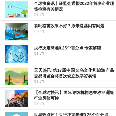
全球快资讯丨证监会通报2022年首发企业现
场检查有关情况
[03-17]
氯吡格雷效果不好？原来是基因有问题
[03-17]
央行决定降准0.25个百分点 专家解读→
[03-17]
天天热讯:第17届中国义乌文化和旅游产品
交易博览会将首次设立数字贸易馆
[03-17]
【全球时快讯】国际评级机构惠誉称亚洲银
行业风险可控
[03-17]
世界热点评！央行决定降准0.25个百分点