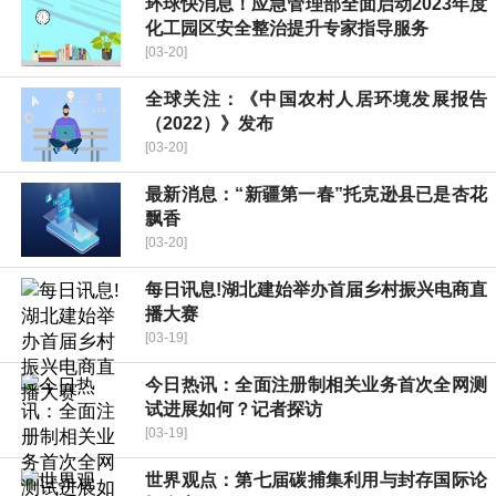
环球快消息！应急管理部全面启动2023年度
化工园区安全整治提升专家指导服务
[03-20]
全球关注：《中国农村人居环境发展报告
（2022）》发布
[03-20]
最新消息：“新疆第一春”托克逊县已是杏花
飘香
[03-20]
每日讯息!湖北建始举办首届乡村振兴电商直
播大赛
[03-19]
今日热讯：全面注册制相关业务首次全网测
试进展如何？记者探访
[03-19]
世界观点：第七届碳捕集利用与封存国际论