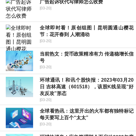
广告起诉状代写律师怎么收费
[03-20]
全球即时看！原创组图丨昆明圆通山樱花
节：花开春到 人潮涌动
[03-20]
当前热文：货币政策精准有力 传递稳增长信
号
[03-20]
环球通讯！和讯个股快报：2023年03月20
日 吉林高速（601518），该股K线呈现“好
友反攻”形态
[03-20]
全球看热讯：这里开出的火车都有独特标记
每天要写上百个“太太”
[03-20]