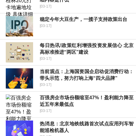
[03-17]
稳定今年大豆生产，一揽子支持政策出台
[03-17]
每日热讯!政策红利增强投资发展信心 北京
高标准推进“两区”建设
[03-17]
当前观点：上海国资国企启动促消费行动：
带头示范，努力打响上海“四大品牌”
[03-17]
百强房企市场份额缩至47%！盈利能力降至
近五年来最低点
[03-17]
热消息：北京地铁线路首次试点应用列车智
能巡检机器人