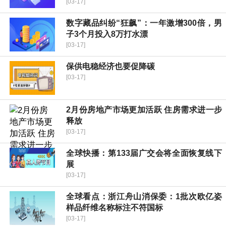
[03-17]
数字藏品纠纷“狂飙”：一年激增300倍，男
子3个月投入8万打水漂
[03-17]
保供电稳经济也要促降碳
[03-17]
2月份房地产市场更加活跃 住房需求进一步
释放
[03-17]
全球快播：第133届广交会将全面恢复线下
展
[03-17]
全球看点：浙江舟山消保委：1批次欧亿姿
样品纤维名称标注不符国标
[03-17]