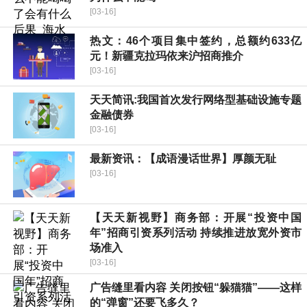
[03-16]
热文：46个项目集中签约，总额约633亿
元！新疆克拉玛依来沪招商推介
[03-16]
天天简讯:我国首次发行网络型基础设施专题
金融债券
[03-16]
最新资讯：【成语漫话世界】厚颜无耻
[03-16]
【天天新视野】商务部：开展“投资中国
年”招商引资系列活动 持续推进放宽外资市
场准入
[03-16]
广告缝里看内容 关闭按钮“躲猫猫”——这样
的“弹窗”还要飞多久？