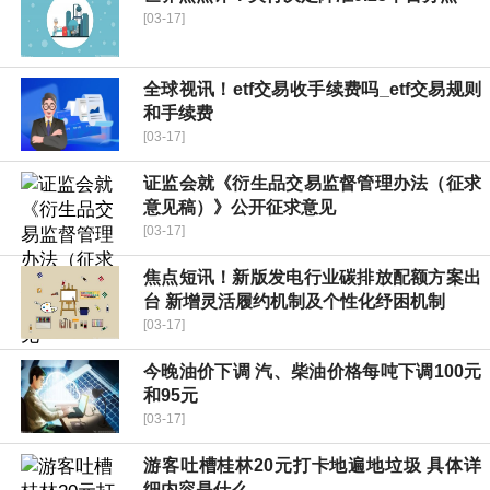
[03-17]
全球视讯！etf交易收手续费吗_etf交易规则
和手续费
[03-17]
证监会就《衍生品交易监督管理办法（征求
意见稿）》公开征求意见
[03-17]
焦点短讯！新版发电行业碳排放配额方案出
台 新增灵活履约机制及个性化纾困机制
[03-17]
今晚油价下调 汽、柴油价格每吨下调100元
和95元
[03-17]
游客吐槽桂林20元打卡地遍地垃圾 具体详
细内容是什么