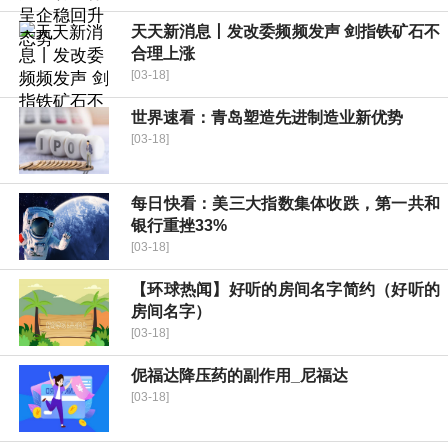
天天新消息丨发改委频频发声 剑指铁矿石不
合理上涨
[03-18]
世界速看：青岛塑造先进制造业新优势
[03-18]
每日快看：美三大指数集体收跌，第一共和
银行重挫33%
[03-18]
【环球热闻】好听的房间名字简约（好听的
房间名字）
[03-18]
伲福达降压药的副作用_尼福达
[03-18]