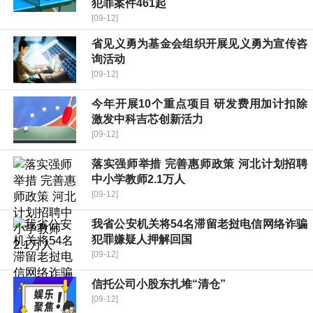
犯罪案件461起
[09-12]
省见义勇为基金会组织开展见义勇为宣传咨
询活动
[09-12]
今年开展10个重点项目 研发费用加计扣除
激发中科吉芯创新活力
[09-12]
落实强师举措 完善惠师政策 河北计划招聘
中小学教师2.1万人
[09-12]
我省公安机关将54名滞留老挝电信网络诈骗
犯罪嫌疑人押解回国
[09-12]
信托公司小股东扎堆“清仓”
[09-12]