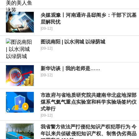
央媒观豫丨河南通许县邸阁乡：干部下沉基
层解民忧
[09-12]
图说南阳 | 以水润城 以绿荫城
[09-12]
新华访谈｜我的老师是……
[09-12]
市政府与省地质研究院共建南华北盆地深部
煤系气氦气重点实验室和科学实验场签约仪
式举行
[09-12]
我省警方依法严打侵犯知识产权犯罪行为 今
年以来共侦破侵犯知识产权、制售伪劣商品