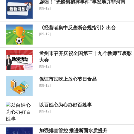
辟谣！“光膀男抱摔事件”事发地并非河南
[09-12]
《经营者集中反垄断合规指引》出台
[09-12]
孟州市召开庆祝全国第三十九个教师节表彰
大会
[09-12]
保证市民吃上放心节日食品
[09-12]
以百姓心为心办好百姓事
[09-12]
加强排查管控 推进断面水质提升