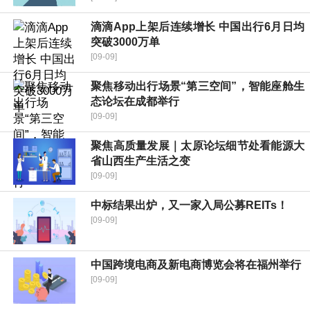
滴滴App上架后连续增长 中国出行6月日均
突破3000万单
[09-09]
聚焦移动出行场景“第三空间”，智能座舱生
态论坛在成都举行
[09-09]
聚焦高质量发展｜太原论坛细节处看能源大
省山西生产生活之变
[09-09]
中标结果出炉，又一家入局公募REITs！
[09-09]
中国跨境电商及新电商博览会将在福州举行
[09-09]