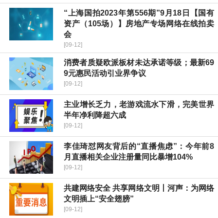
“上海国拍2023年第556期”9月18日【国有
资产（105场）】房地产专场网络在线拍卖
会
[09-12]
消费者质疑欧派板材未达承诺等级；最新69
9元惠民活动引业界争议
[09-12]
主业增长乏力，老游戏流水下滑，完美世界
半年净利降超六成
[09-12]
李佳琦怼网友背后的“直播焦虑”：今年前8
月直播相关企业注册量同比暴增104%
[09-12]
共建网络安全 共享网络文明丨河声：为网络
文明插上“安全翅膀”
[09-12]