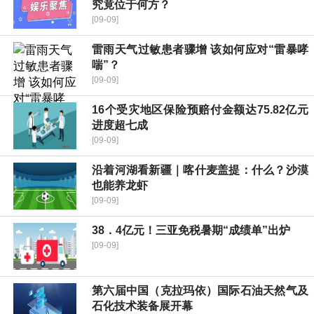
究竟位于何方？
[09-09]
雷雨天气过敏患者骤增 该如何应对“雷暴哮
喘”？
[09-09]
16个受灾地区保险预赔付金额达75.82亿元
进度超七成
[09-09]
沿着河湖看新疆｜喀什麦盖提：什么？沙漠
也能养龙虾
[09-09]
38．4亿元！三亚免税暑期“成绩单”出炉
[09-09]
第六届中国（克拉玛依）国际石油天然气及
石化技术装备展开幕