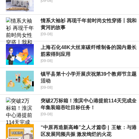
[09-08]
情系大袖衫 再现千年前时尚女性穿搭丨我和
黄河的故事
[09-08]
上海石化48K大丝束碳纤维制备的国内最长
筋索得到应用
[09-08]
镇平县第十小学开展庆祝第39个教师节主题
活动
[09-08]
突破2万标箱！淮滨中心港提前114天完成全
年集装箱吞吐目标任务！
[09-08]
“中原再造新高峰”之人才篇⑥ | 王敏：与港
区发展同频共振 激发绚烂的火花