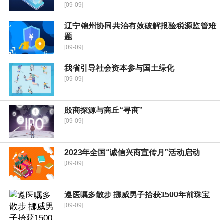
[09-09]
辽宁锦州协同共治有效破解报验税源监管难
题
[09-09]
我省引导社会资本参与国土绿化
[09-09]
殷商探源与商丘“寻商”
[09-09]
2023年全国“诚信兴商宣传月”活动启动
[09-09]
遵医嘱多散步 挪威男子拾获1500年前珠宝
[09-09]