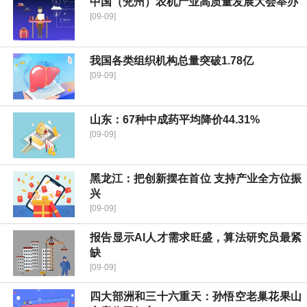
中国（兖州）农机产业高质量发展大会举办
[09-09]
我国各类组织机构总量突破1.78亿
[09-09]
山东：67种中成药平均降价44.31%
[09-09]
黑龙江：把创新摆在首位 支持产业全方位振
兴
[09-09]
报告显示AI人才需求旺盛，算法研究员最紧
缺
[09-09]
四大部洲和三十六重天：孙悟空老巢花果山