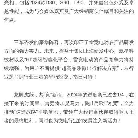
亮相，包括2024款D80、S90、D90，并凭借出色外观及卓
越
性能，成为与会媒体嘉宾及广大经销商伙伴瞩目和关注的
焦点。
三车齐发的豪华阵容，再次印证了雷竞电动在产品研发
方面的强大实力。未来，得益于集团上海研发中心、氦星科
技树以及“HI”超级智能化
平
台，雷竞电动的产品竞争力将持
续增强，为用户不断提供“超高品质
微出行解决方案”，从行
业黑马到行业王者的华丽蜕变，指日可待！
龙腾虎跃，共“竞”新程。2024年的进度条已过去1/4，在
接下来的时间里，雷竞将加足马力，跑出“深圳速度”，全力
推动“速造战略”
平稳落地，带领广大经销商伙伴取得登顶王
者的最终胜利，同时也为
微电行业的发展注入新活力！