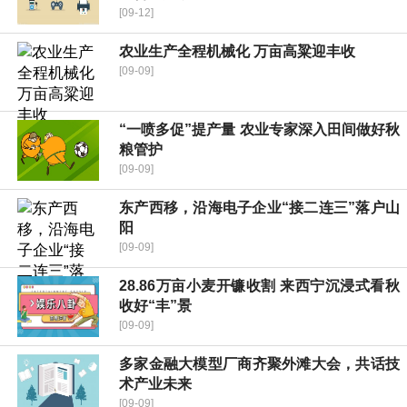
[09-12]
农业生产全程机械化 万亩高粱迎丰收
[09-09]
“一喷多促”提产量 农业专家深入田间做好秋
粮管护
[09-09]
东产西移，沿海电子企业“接二连三”落户山
阳
[09-09]
28.86万亩小麦开镰收割 来西宁沉浸式看秋
收好“丰”景
[09-09]
多家金融大模型厂商齐聚外滩大会，共话技
术产业未来
[09-09]