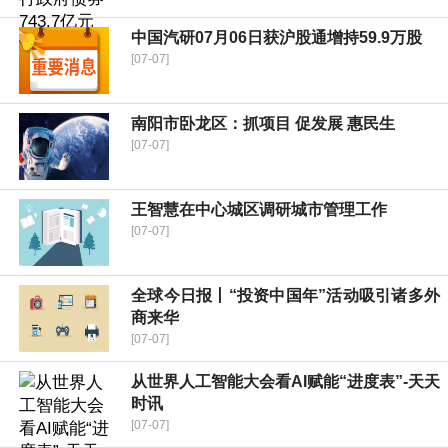
中国汽研07月06日获沪股通增持59.9万股
[07-07]
​南阳市卧龙区：抓项目 促发展 惠民生
[07-07]
王智慧在中心城区调研城市管理工作
[07-07]
全球今日报丨“投资中国年”活动吸引诸多外
商来华
[07-07]
从世界人工智能大会看AI赋能“进度表”-天天
时讯
[07-07]