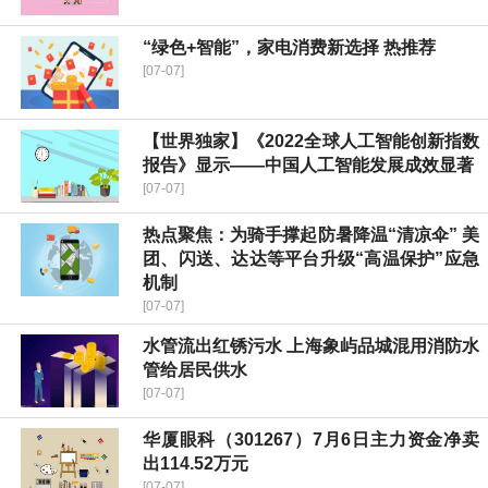
“绿色+智能”，家电消费新选择 热推荐
[07-07]
【世界独家】《2022全球人工智能创新指数
报告》显示——中国人工智能发展成效显著
[07-07]
热点聚焦：为骑手撑起防暑降温“清凉伞” 美
团、闪送、达达等平台升级“高温保护”应急
机制
[07-07]
水管流出红锈污水 上海象屿品城混用消防水
管给居民供水
[07-07]
华厦眼科（301267）7月6日主力资金净卖
出114.52万元
[07-07]