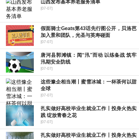
山西发布基本养老服务清单
[07-07]
假面骑士Geats第43话先行图公开，贝洛芭
加入景和团队，光圣与英寿碰面
[07-07]
唐河县郭滩镇：闻“汛”而动 以练备战 筑牢
汛期安全防线
[07-07]
这些豫企相当潮丨蜜雪冰城：一杯茶何以甜
全球
[07-07]
扎实做好高校毕业生就业工作丨投身火热实
践 绽放青春之花
[07-07]
扎实做好高校毕业生就业工作丨投身火热实