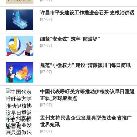
许昌市平安建设工作推进会召开 史根治讲话
[07-07]
绷紧“安全弦” 筑牢“防波堤”
[07-07]
规范“小微权力” 建设“清廉颍川”|每日简讯
[07-07]
中国代表呼吁美方等推动伊核协议早日重返
正轨_环球聚看点
[07-07]
孟州支持民营企业发展典型做法全省推广_
世界短讯
[07-07]