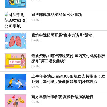
司法部规范33类81项公证事项
[07-07]
廊坊中院部署开展“集中办访月”活动
[07-07]
最新资讯：瞄准跨境支付 国内支付机构积极
探寻“第二增长曲线”
[07-07]
上半年各地出台超300条新政支持楼市：发
补贴，降利率，提高贷款额度|环球焦点
[07-07]
南方早稻陆续收获 夏粮收储加紧进行
[07-07]