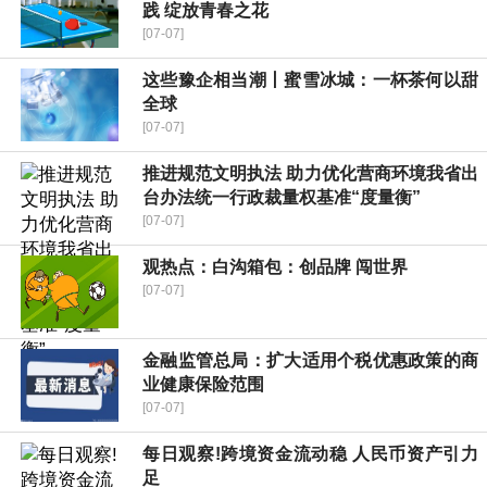
践 绽放青春之花
[07-07]
这些豫企相当潮丨蜜雪冰城：一杯茶何以甜
全球
[07-07]
推进规范文明执法 助力优化营商环境我省出
台办法统一行政裁量权基准“度量衡”
[07-07]
观热点：白沟箱包：创品牌 闯世界
[07-07]
金融监管总局：扩大适用个税优惠政策的商
业健康保险范围
[07-07]
每日观察!跨境资金流动稳 人民币资产引力
足