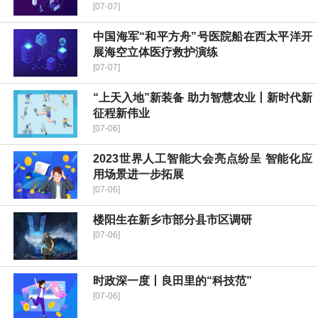
[07-07]
中国海军“和平方舟”号医院船在西太平洋开
展海空立体医疗救护演练
[07-07]
“上天入地”新装备 助力智慧农业丨新时代新
征程新伟业
[07-06]
2023世界人工智能大会亮点纷呈 智能化应
用场景进一步拓展
[07-06]
楼阳生在新乡市部分县市区调研
[07-06]
时政深一度丨良田里的“科技范”
[07-06]