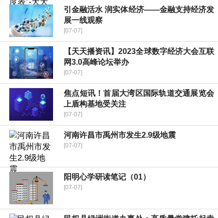
引金融活水 润实体经济——金融支持经济发
展一线观察
[07-07]
【天天播资讯】2023全球数字经济大会互联
网3.0高峰论坛举办
[07-07]
焦点短讯！首届大湾区国际轨道交通展览会
上盾构基地受关注
[07-07]
河南许昌市禹州市发生2.9级地震
[07-07]
阳明心学研读笔记（01）
[07-07]