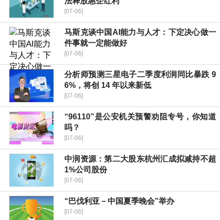
法释放惠企红利
[07-06]
马斯克谈中国AI能力与人才：下定决心做一
件事就一定能做好
[07-06]
分析师预测三星电子二季度利润同比暴跌 9
6%，将创 14 年以来新低
[07-06]
“96110”是公安机关预警劝阻专号，你知道
吗？
[07-06]
中润资源：第二大股东杭州汇成拟减持不超
1%公司股份
[07-06]
“巴伐利亚－中国夏季晚会”举办
[07-06]